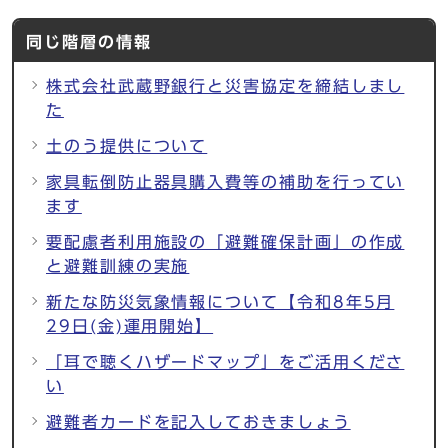
同じ階層の情報
株式会社武蔵野銀行と災害協定を締結しまし
た
土のう提供について
家具転倒防止器具購入費等の補助を行ってい
ます
要配慮者利用施設の「避難確保計画」の作成
と避難訓練の実施
新たな防災気象情報について【令和8年5月
29日(金)運用開始】
「耳で聴くハザードマップ」をご活用くださ
い
避難者カードを記入しておきましょう