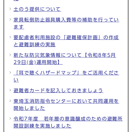
土のう提供について
家具転倒防止器具購入費等の補助を行ってい
ます
要配慮者利用施設の「避難確保計画」の作成
と避難訓練の実施
新たな防災気象情報について【令和8年5月
29日(金)運用開始】
「耳で聴くハザードマップ」をご活用くださ
い
避難者カードを記入しておきましょう
東埼玉消防指令センターにおいて共同運用を
開始しました
令和7年度 若年層の意識醸成のための避難所
開設訓練を実施しました