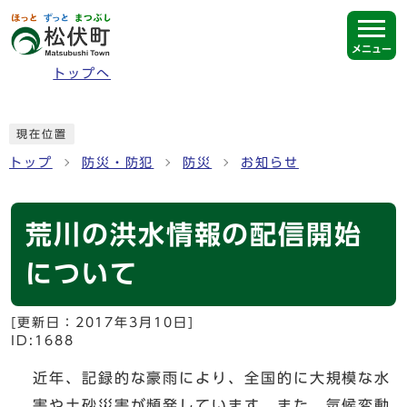
ページの先頭です
メニュー
トップへ
ここから本文です
現在位置
トップ
防災・防犯
防災
お知らせ
荒川の洪水情報の配信開始
について
[更新日：
2017年3月10日
]
ID:1688
近年、記録的な豪雨により、全国的に大規模な水
害や土砂災害が頻発しています。また、気候変動