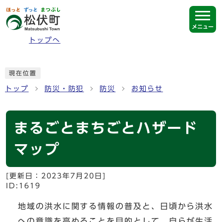
ページの先頭です
メニュー
トップへ
ここから本文です
現在位置
トップ
防災・防犯
防災
お知らせ
まるごとまちごとハザード
マップ
[更新日：
2023年7月20日
]
ID:1619
地域の洪水に関する情報の普及と、日頃から洪水
への意識を高めることを目的として、自らが生活