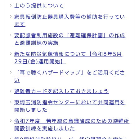
土のう提供について
家具転倒防止器具購入費等の補助を行ってい
ます
要配慮者利用施設の「避難確保計画」の作成
と避難訓練の実施
新たな防災気象情報について【令和8年5月
29日(金)運用開始】
「耳で聴くハザードマップ」をご活用くださ
い
避難者カードを記入しておきましょう
東埼玉消防指令センターにおいて共同運用を
開始しました
令和7年度 若年層の意識醸成のための避難所
開設訓練を実施しました