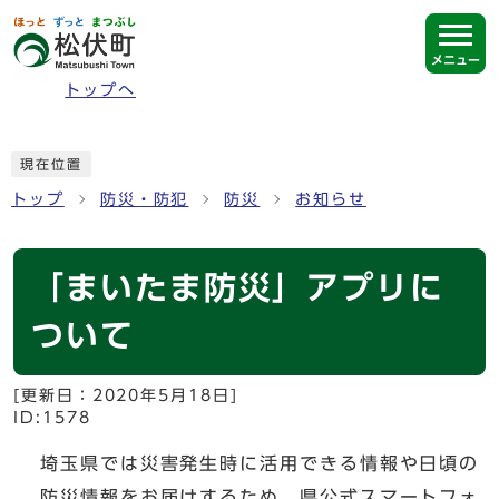
ページの先頭です
メニュー
トップへ
ここから本文です
現在位置
トップ
防災・防犯
防災
お知らせ
「まいたま防災」アプリに
ついて
[更新日：
2020年5月18日
]
ID:1578
埼玉県では災害発生時に活用できる情報や日頃の
防災情報をお届けするため、県公式スマートフォ