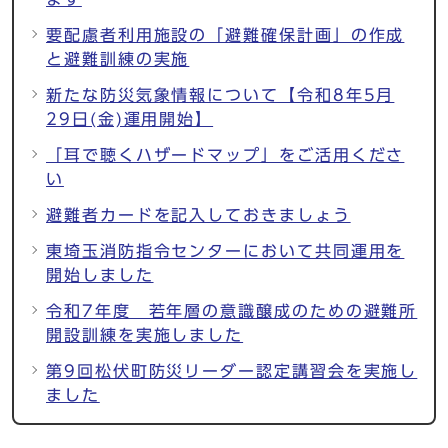
要配慮者利用施設の「避難確保計画」の作成
と避難訓練の実施
新たな防災気象情報について【令和8年5月
29日(金)運用開始】
「耳で聴くハザードマップ」をご活用くださ
い
避難者カードを記入しておきましょう
東埼玉消防指令センターにおいて共同運用を
開始しました
令和7年度 若年層の意識醸成のための避難所
開設訓練を実施しました
第9回松伏町防災リーダー認定講習会を実施し
ました