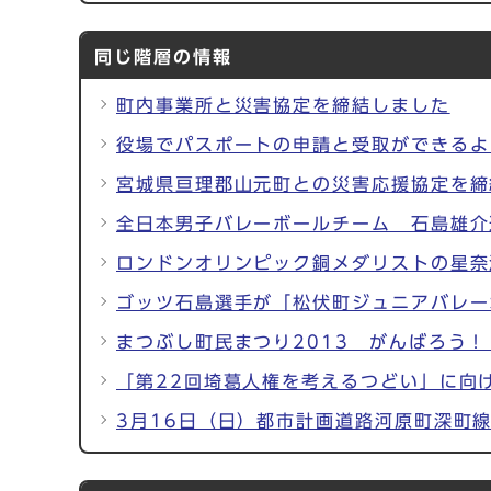
同じ階層の情報
町内事業所と災害協定を締結しました
役場でパスポートの申請と受取ができるよ
宮城県亘理郡山元町との災害応援協定を締
全日本男子バレーボールチーム 石島雄介
ロンドンオリンピック銅メダリストの星奈
ゴッツ石島選手が「松伏町ジュニアバレー
まつぶし町民まつり2013 がんばろう
「第22回埼葛人権を考えるつどい」に向
3月16日（日）都市計画道路河原町深町