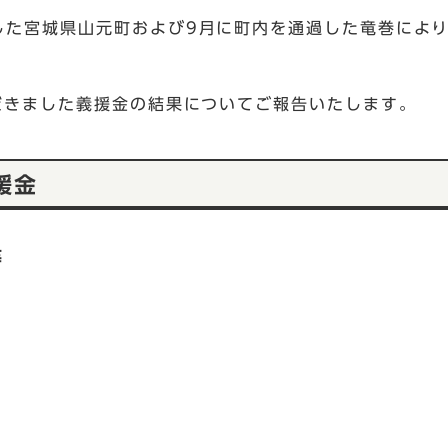
した宮城県山元町および9月に町内を通過した竜巻によ
だきました義援金の結果についてご報告いたします。
援金
等