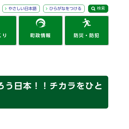
検索
やさしい日本語
ひらがなをつける
くり
町政情報
防災・防犯
ろう日本！！チカラをひと