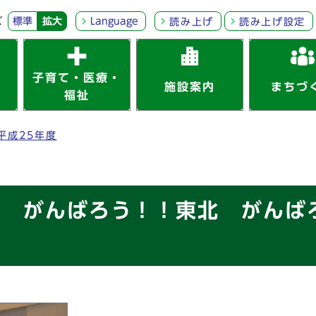
ズ
標準
拡大
Language
読み上げ
読み上げ設定
子育て・医療・
施設案内
まちづ
福祉
平成25年度
3 がんばろう！！東北 がんば