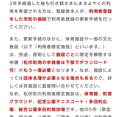
2年を経過した後も引き続きまんまるよやくの利
用を希望される方は、登録者本人が、
利用者登録
をした市町の施設
で利用者登録の更新手続を行っ
てください。
また、更新手続のほかに、体育施設や一部の文化
施設（以下「利用者限定施設」といいます。）
は、別途、原則として
施設ごと
に限定を解除する
申請（
松伏町用の申請書は下部でダウンロード
可
）が
もう一度必要
となります。なお、施設によ
っては
団体名簿が必要となる場合もある
ので、詳
しくは各施設に直接問い合わせてください。
なお、松伏町の利用者限定施設は、
体育館
、
町営
グラウンド
、
記念公園テニスコート・多目的広
場
、
総合公園多目的競技場
です。他の5市（草加