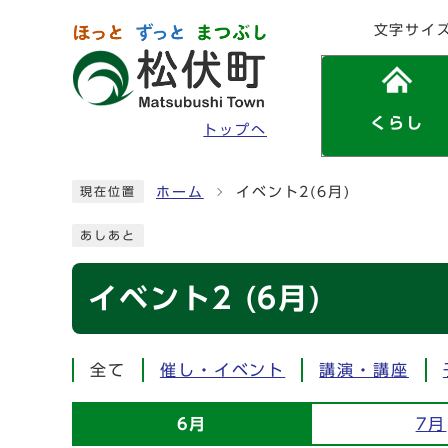
ページの先頭です
文字サイ
くらし
トップへ
ここから本文です
ホーム
イベント2(6月)
現在位置
あしあと
イベント2 (6月)
全て
催し・イベント
講演・講座
6月
7月