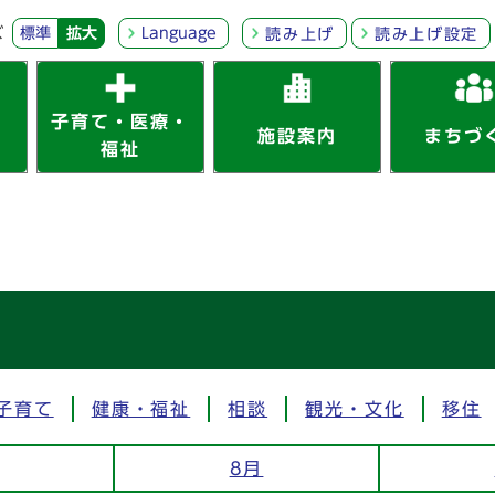
ズ
標準
拡大
Language
読み上げ
読み上げ設定
子育て・医療・
施設案内
まちづ
福祉
子育て
健康・福祉
相談
観光・文化
移住
8月