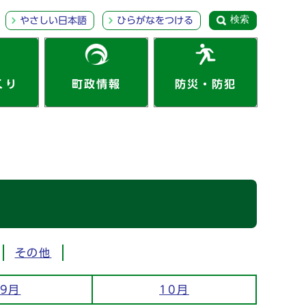
検索
やさしい日本語
ひらがなをつける
くり
町政情報
防災・防犯
その他
9月
10月