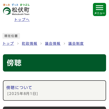
ページの先頭です
メニュー
トップへ
ここから本文です
現在位置
トップ
町政情報
議会情報
議会制度
傍聴
メインメニュー
傍聴について
[2025年8月1日]