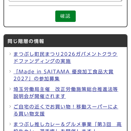
確認
同じ階層の情報
まつぶし町民まつり2026ガバメントクラウ
ドファンディングの実施
「Made in SAITAMA 優良加工食品大賞
2027」の参加募集
埼玉労働局主催 改正労働施策総合推進法等
説明会が開催されます
ご自宅の近くでお買い物！移動スーパーによ
る買い物支援
まつぶし推しカレー＆グルメ事業「第3回 高