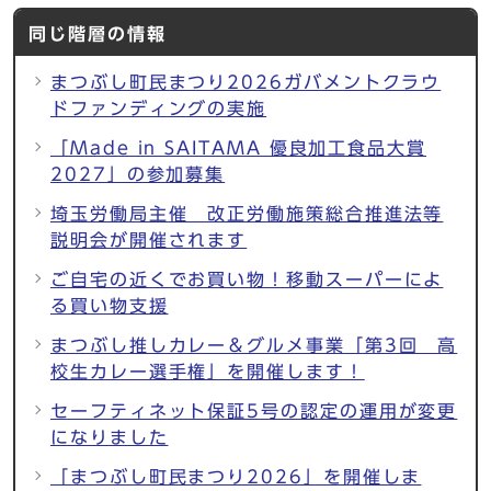
同じ階層の情報
まつぶし町民まつり2026ガバメントクラウ
ドファンディングの実施
「Made in SAITAMA 優良加工食品大賞
2027」の参加募集
埼玉労働局主催 改正労働施策総合推進法等
説明会が開催されます
ご自宅の近くでお買い物！移動スーパーによ
る買い物支援
まつぶし推しカレー＆グルメ事業「第3回 高
校生カレー選手権」を開催します！
セーフティネット保証5号の認定の運用が変更
になりました
「まつぶし町民まつり2026」を開催しま