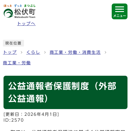
ページの先頭です
メニュー
トップへ
ここから本文です
現在位置
トップ
くらし
商工業・労働・消費生活
商工業・労働
公益通報者保護制度（外部
公益通報）
[更新日：
2026年4月1日
]
ID:2570