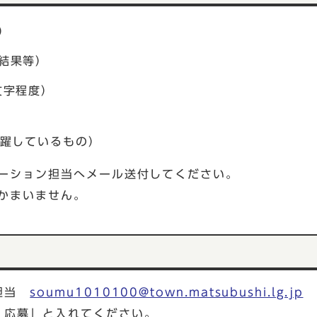
）
結果等）
文字程度）
活躍しているもの）
モーション担当へメール送付してください。
かまいません。
ン担当
soumu1010100@town.matsubushi.lg.jp
 応募」と入れてください。