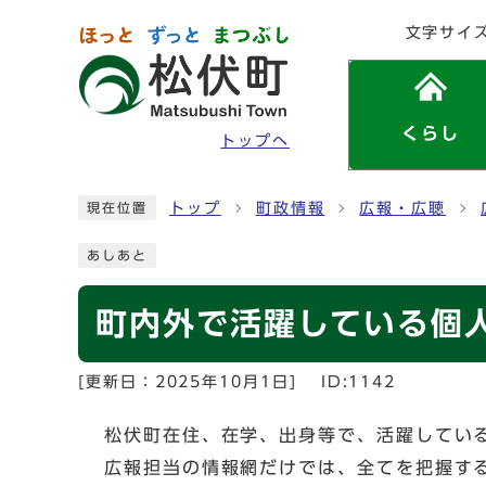
ページの先頭です
文字サイ
くらし
トップへ
ここから本文です
トップ
町政情報
広報・広聴
現在位置
あしあと
町内外で活躍している個
[更新日：
2025年10月1日
]
ID:1142
松伏町在住、在学、出身等で、活躍してい
広報担当の情報網だけでは、全てを把握す