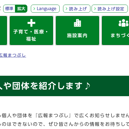
ズ
標準
拡大
Language
読み上げ
読み上げ設定
子育て・医療・
施設案内
まちづ
福祉
広報まつぶし
人や団体を紹介します♪
る個人や団体を『広報まつぶし』で広くお知らせしませ
るのはできないので、ぜひ皆さんからの情報をお待ちし