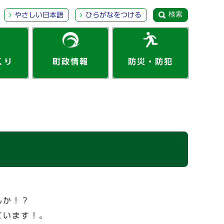
検索
やさしい日本語
ひらがなをつける
くり
町政情報
防災・防犯
んか！？
ています！。