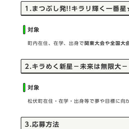
1.まつぶし発!!キラリ輝く一番星
対象
町内在住、在学、出身で
関東大会や全国大
2.キラめく新星－未来は無限大－
対象
松伏町在住・在学・出身等で夢や目標に向
3.応募方法