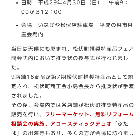
日時：平成29年4月30日（日） 午前9：
00から12：00
会場：いなげや松伏店駐車場 平成の楽市楽
座会場内
当日は天候にも恵まれ、松伏町推奨特産品フェア
開会式内において推奨状の授与式が行われまし
た。
9店舗18商品が第7期松伏町推奨特産品として認
定され、松伏町商工会小島会長から推奨状が手渡
されました。
その後、会場内では各店舗が松伏町推奨特産品の
販売を行い、
フリーマーケット、無料リフォーム
相談会の実施、アコースティックデュオ
「ふた
ば」の出演等もあり、多くの方が会場に訪れまし