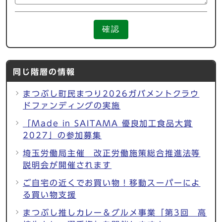
確認
同じ階層の情報
まつぶし町民まつり2026ガバメントクラウ
ドファンディングの実施
「Made in SAITAMA 優良加工食品大賞
2027」の参加募集
埼玉労働局主催 改正労働施策総合推進法等
説明会が開催されます
ご自宅の近くでお買い物！移動スーパーによ
る買い物支援
まつぶし推しカレー＆グルメ事業「第3回 高