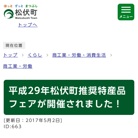
ページの先頭です
メニュー
トップへ
ここから本文です
現在位置
トップ
くらし
商工業・労働・消費生活
商工業・労働
平成29年松伏町推奨特産品
フェアが開催されました！
[更新日：
2017年5月2日
]
ID:663