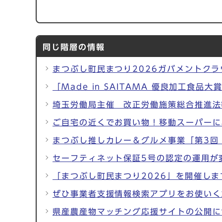
同じ階層の情報
まつぶし町民まつり2026ガバメントク
「Made in SAITAMA 優良加工食品
埼玉労働局主催 改正労働施策総合推進法
ご自宅の近くでお買い物！移動スーパーに
まつぶし推しカレー＆グルメ事業「第3回
セーフティネット保証5号の認定の運用が
「まつぶし町民まつり2026」を開催しま
ぜひ事業者支援情報検索アプリをお使いく
県産農産物マッチング応援サイトの公開に