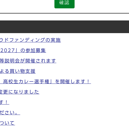
確認
ラウドファンディングの実施
大賞2027」の参加募集
等説明会が開催されます
よる買い物支援
 高校生カレー選手権」を開催します！
変更になりました
す！
ださい。
ついて