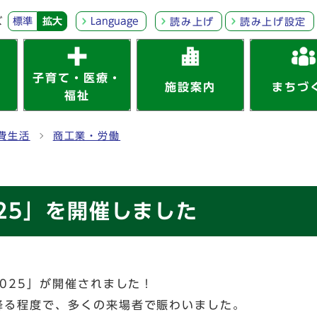
ズ
標準
拡大
Language
読み上げ
読み上げ設定
子育て・医療・
施設案内
まちづ
福祉
費生活
商工業・労働
25」を開催しました
025」が開催されました！
降る程度で、多くの来場者で賑わいました。