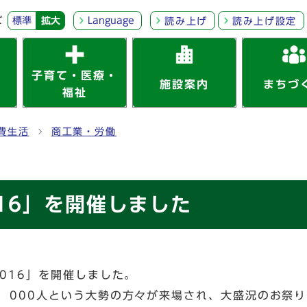
ズ
標準
拡大
Language
読み上げ
読み上げ設定
子育て・医療・
施設案内
まちづ
福祉
費生活
商工業・労働
16」を開催しました
016」を開催しました。
，000人という大勢の方々が来場され、大盛況のお祭