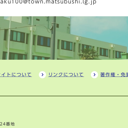
saku100@town.matsubushi.lg.jp
サイトについて
リンクについて
著作権・免
24番地