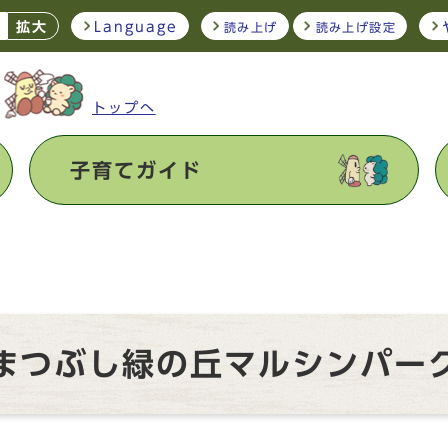
拡大
Language
読み上げ
読み上げ設定
トップへ
子育てガイド
まつぶし緑の丘マルシンパー