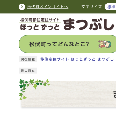
ページの先頭です
松伏町メインサイトへ
文字サイズ
標準
松伏町ってどんなとこ?
ここから本文です
移住定住サイト ほっとずっと まつぶし
現在位置
あしあと